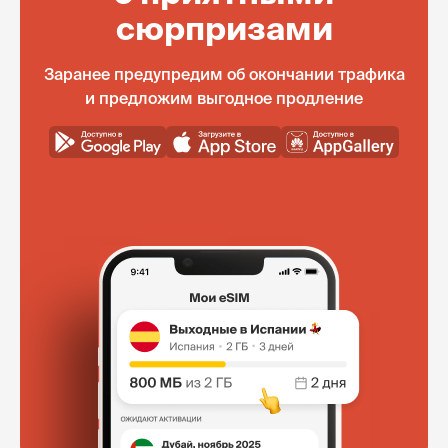
сюрпризами
Заранее предупредим об окончании трафика
и предложим выгодное продление