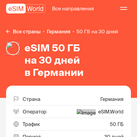
Все направления
Все страны
Германия
50 ГБ на 30 дней
eSIM 50 ГБ
на 30 дней
в Германии
Страна
Германия
Оператор
eSIM.World
Трафик
50 ГБ
Период
30 дней