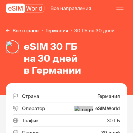
Все направления
Все страны
Германия
30 ГБ на 30 дней
eSIM 30 ГБ
на 30 дней
в Германии
Страна
Германия
Оператор
eSIM.World
Трафик
30 ГБ
Период
30 дней