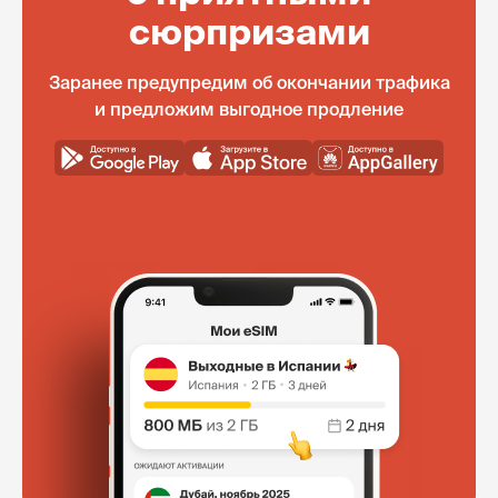
сюрпризами
Заранее предупредим об окончании трафика
и предложим выгодное продление