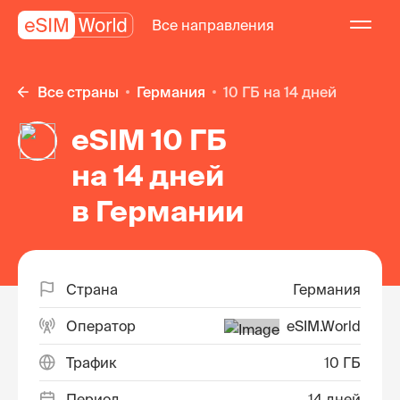
Все направления
Все страны
Германия
10 ГБ на 14 дней
eSIM 10 ГБ
на 14 дней
в Германии
Страна
Германия
Оператор
eSIM.World
Трафик
10 ГБ
Период
14 дней