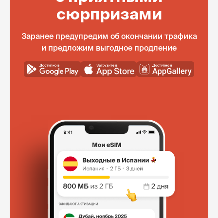
сюрпризами
Заранее предупредим об окончании трафика
и предложим выгодное продление