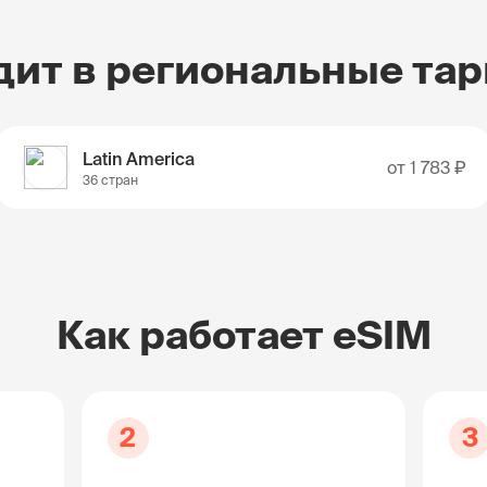
дит в региональные та
Latin America
от
1 783 ₽
36 стран
Как работает eSIM
2
3