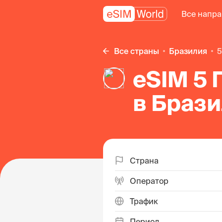
Все напр
Все страны
Бразилия
eSIM 5 
в Браз
Страна
Оператор
Трафик
Период