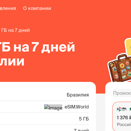
авления
О компании
5 ГБ на 7 дней
ГБ на 7 дней
илии
Бразилия
eSIM.World
1 376 
5 ГБ
Росси
7 дней