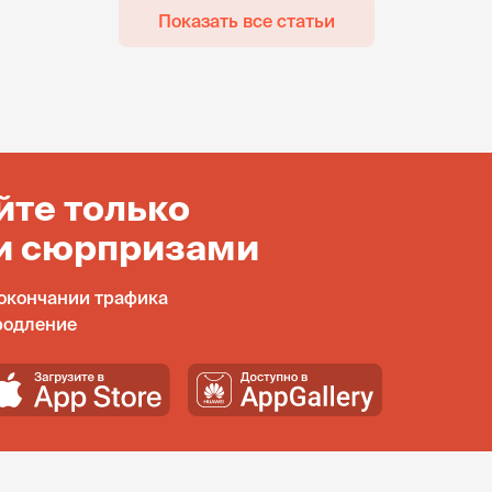
Показать все статьи
йте только
и сюрпризами
окончании трафика
родление