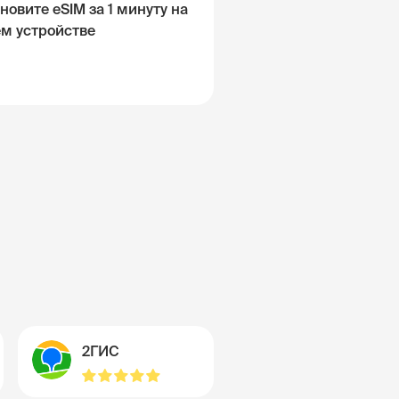
новите eSIM за 1 минуту на
ём устройстве
2ГИС