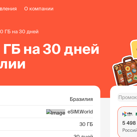
авления
О компании
30 ГБ на 30 дней
 ГБ на 30 дней
илии
Бразилия
eSIM.World
5 498
30 ГБ
Росси
30 дней