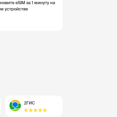
новите eSIM за 1 минуту на
ём устройстве
2ГИС