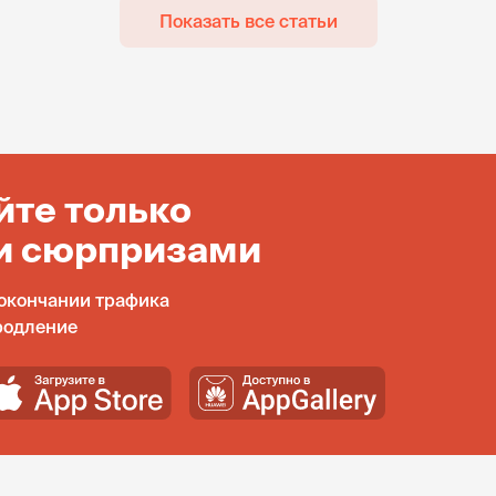
Показать все статьи
йте только
и сюрпризами
окончании трафика
родление