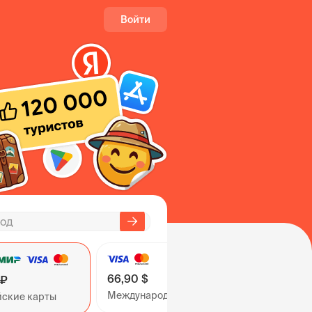
Войти
66,90 $
 ₽
Международные карты
йские карты