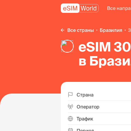
Все напр
Все страны
Бразилия
eSIM 30
в Браз
Страна
Оператор
Трафик
Период