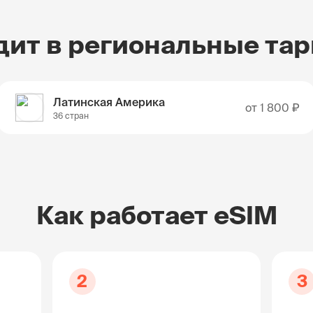
дит в региональные та
Латинская Америка
от
1 800 ₽
36 стран
Как работает eSIM
2
3