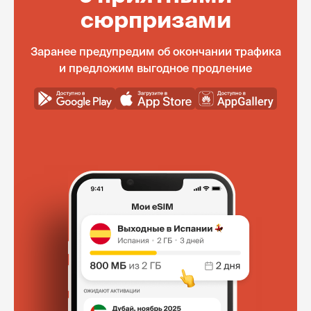
сюрпризами
Заранее предупредим об окончании трафика
и предложим выгодное продление