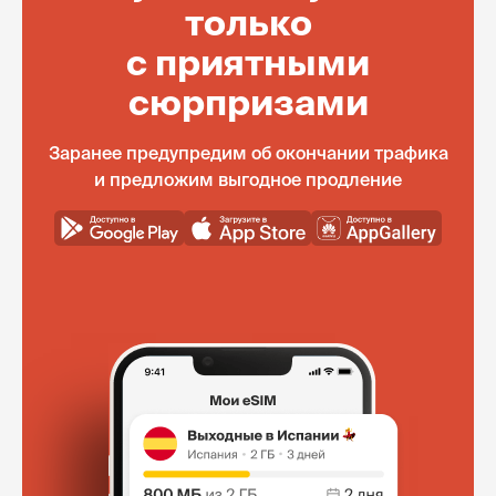
только
с приятными
сюрпризами
Заранее предупредим об окончании трафика
и предложим выгодное продление