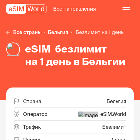
Все направления
Все страны
Бельгия
безлимит на 1 день
eSIM безлимит
на 1 день в Бельгии
Страна
Бельгия
Оператор
eSIM.World
Трафик
Безлимит
Период
1 день