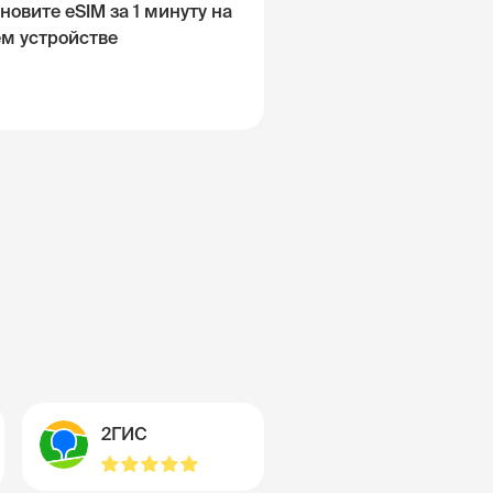
новите eSIM за 1 минуту на
ём устройстве
2ГИС