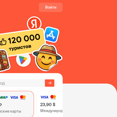
Войти
23,90 $
₽
Международные карты
йские карты