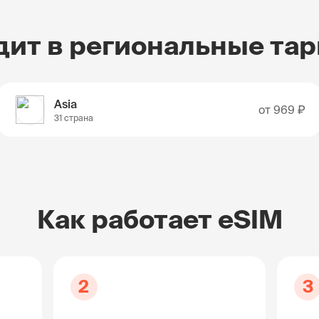
дит в региональные та
Asia
от
969 ₽
31 страна
Как работает eSIM
2
3