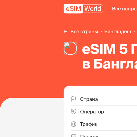
Все напр
Все страны
Бангладеш
eSIM 5 
в Банг
Страна
Оператор
Трафик
Период