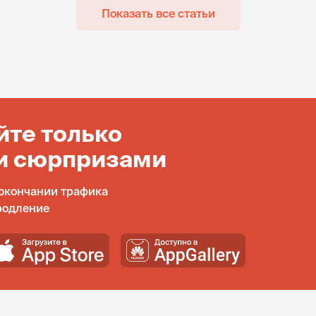
Показать все статьи
йте только
и сюрпризами
окончании трафика
родление