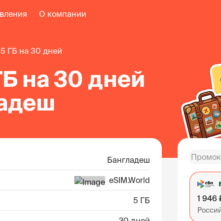
авления
О компании
5 ГБ на 30 дней
ГБ на 30 дней
ладеш
Бангладеш
eSIM.World
1 946 
5 ГБ
Росси
30 дней