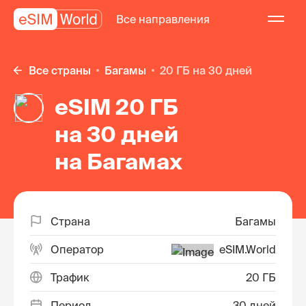
Все направления
Все страны
Багамы
20 ГБ на 30 дней
eSIM 20 ГБ
на 30 дней
на Багамах
Страна
Багамы
Оператор
eSIM.World
Трафик
20 ГБ
Период
30 дней