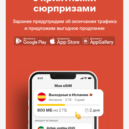
сюрпризами
Заранее предупредим об окончании трафика
и предложим выгодное продление