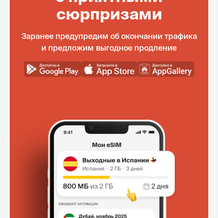
сюрпризами
Заранее предупредим об окончании трафика
и предложим выгодное продление