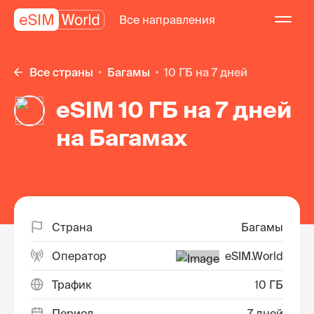
Все направления
Все страны
Багамы
10 ГБ на 7 дней
eSIM 10 ГБ на 7 дней
на Багамах
Страна
Багамы
Оператор
eSIM.World
Трафик
10 ГБ
Период
7 дней