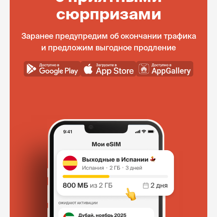
сюрпризами
Заранее предупредим об окончании трафика
и предложим выгодное продление