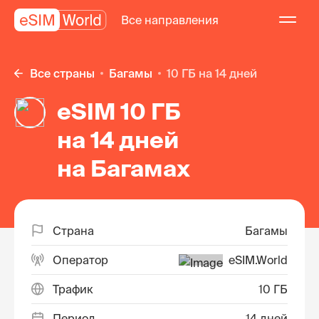
Все направления
Все страны
Багамы
10 ГБ на 14 дней
eSIM 10 ГБ
на 14 дней
на Багамах
Страна
Багамы
Оператор
eSIM.World
Трафик
10 ГБ
Период
14 дней