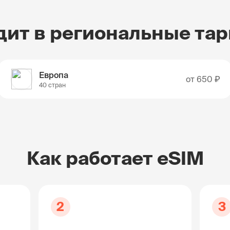
дит в региональные та
Европа
от
650 ₽
40 стран
Как работает eSIM
2
3