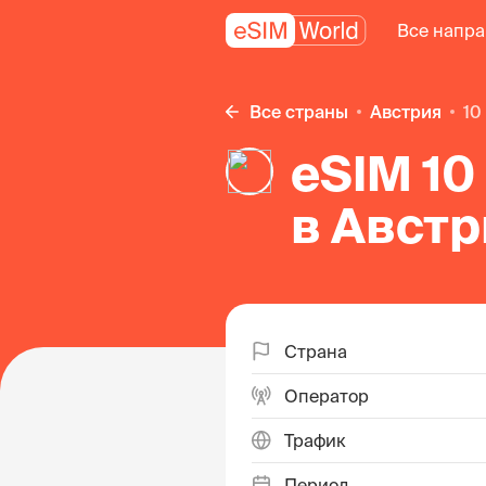
Все напр
Все страны
Австрия
1
eSIM 10
в Авст
Страна
Оператор
Трафик
Период