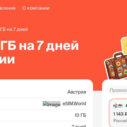
авления
О компании
0 ГБ на 7 дней
 ГБ на 7 дней
рии
Австрия
eSIM.World
1 143 
10 ГБ
Росси
7 дней