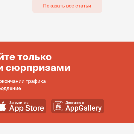
Показать все статьи
йте только
и сюрпризами
окончании трафика
родление