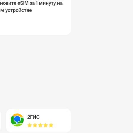
новите eSIM за 1 минуту на
ём устройстве
2ГИС