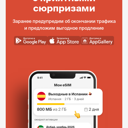
сюрпризами
Заранее предупредим об окончании трафика
и предложим выгодное продление