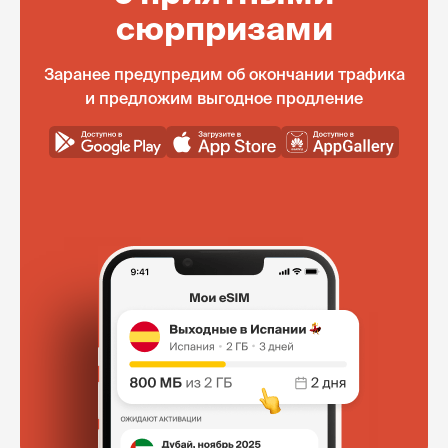
сюрпризами
Заранее предупредим об окончании трафика
и предложим выгодное продление