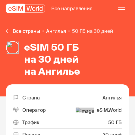
Все направления
Все страны
Ангилья
50 ГБ на 30 дней
eSIM 50 ГБ
на 30 дней
на Ангилье
Страна
Ангилья
Оператор
eSIM.World
Трафик
50 ГБ
Период
30 дней