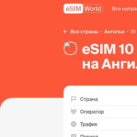
Все напр
Все страны
Ангилья
1
eSIM 10
на Анги
Страна
Оператор
Трафик
Период