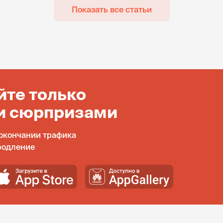
Показать все статьи
йте только
и сюрпризами
окончании трафика
родление