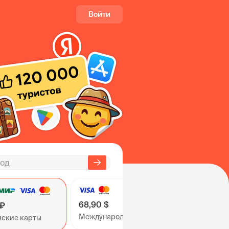
Войти
68,90 $
 ₽
Международные карты
йские карты