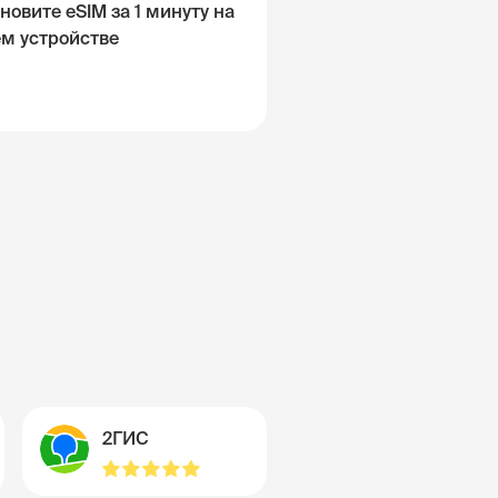
новите eSIM за 1 минуту на
ём устройстве
2ГИС