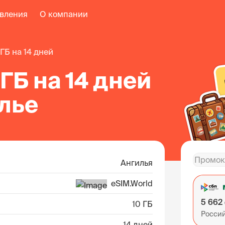
авления
О компании
0 ГБ на 14 дней
 ГБ на 14 дней
лье
Ангилья
eSIM.World
5 662
10 ГБ
Росси
14 дней