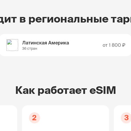
дит в региональные та
Латинская Америка
от
1 800 ₽
36 стран
Как работает eSIM
2
3