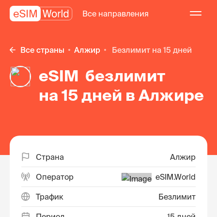
Все направления
Все страны
Алжир
безлимит на 15 дней
eSIM безлимит
на 15 дней в Алжире
Страна
Алжир
Оператор
eSIM.World
Трафик
Безлимит
Период
15 дней