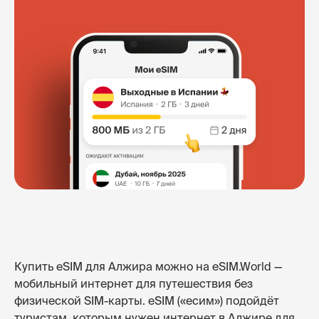
Купить eSIM для Алжира можно на eSIM.World —
мобильный интернет для путешествия без
физической SIM-карты. eSIM («есим») подойдёт
туристам, которым нужен интернет в Алжире для