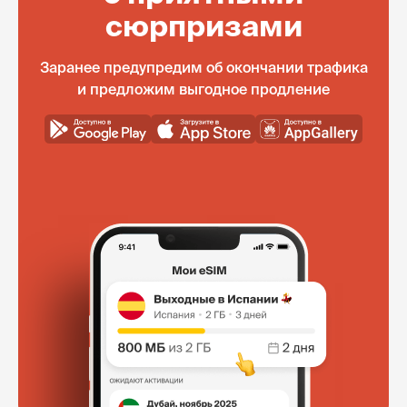
сюрпризами
Заранее предупредим об окончании трафика
и предложим выгодное продление