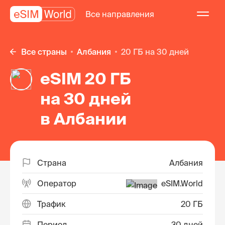
Все направления
Все страны
Албания
20 ГБ на 30 дней
eSIM 20 ГБ
на 30 дней
в Албании
Страна
Албания
Оператор
eSIM.World
Трафик
20 ГБ
Период
30 дней