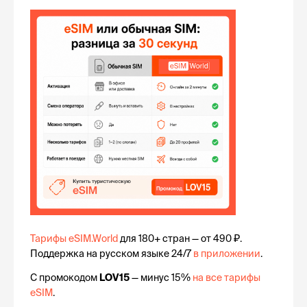
Тарифы eSIM.World
 для 180+ стран — от 490 ₽. 
Поддержка на русском языке 24/7 
в приложении
.
С промокодом 
LOV15
 — минус 15%
 на все тарифы 
eSIM
.