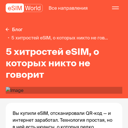
Все направления
Блог
5 хитростей eSIM, о которых никто не гов...
5 хитростей eSIM, о
которых никто не
говорит
Вы купили eSIM, отсканировали QR-код — и
интернет заработал. Технология простая, но
в ней есть нюансы, о которых редко