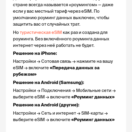
стране всегда называется «роумингом» — даже 
если у вас местный тариф через eSIM. По 
умолчанию роуминг данных выключен, чтобы 
защитить вас от случайных трат.
Но 
туристическая eSIM
 как раз и создана для 
роуминга. Без включённого роуминга данных 
интернет через неё работать не будет.
Решение на iPhone:
Настройки → Сотовая связь → нажмите на вашу 
eSIM → включите 
«Передача данных за 
рубежом»
Решение на Android (Samsung):
Настройки → Подключения → Мобильные сети → 
выберите eSIM → включите 
«Роуминг данных»
Решение на Android (другие):
Настройки → Сеть и интернет → SIM-карты → 
выберите eSIM → включите 
«Роуминг данных»