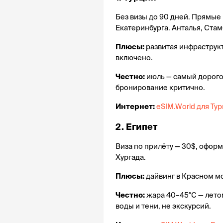
Без визы до 90 дней. Прямые 
Екатеринбурга. Анталья, Стам
Плюсы:
 развитая инфраструкт
включено.
Честно:
 июль — самый дорого
бронирование критично.
Интернет:
eSIM.World для Ту
2. Египет 
Виза по прилёту — 30$, оформ
Хургада.
Плюсы:
 дайвинг в Красном м
Честно:
 жара 40–45°C — летом
воды и тени, не экскурсий.