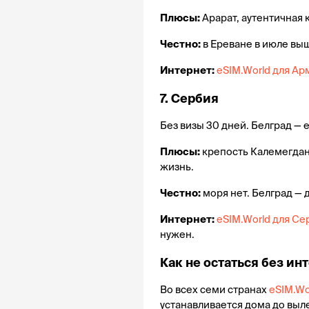
Плюсы:
 Арарат, аутентичная
Честно:
 в Ереване в июле вы
Интернет:
eSIM.World для А
7. Сербия 
Без визы 30 дней. Белград —
Плюсы:
 крепость Калемегдан,
жизнь.
Честно:
 моря нет. Белград — 
Интернет:
eSIM.World для Се
нужен.
Как не остаться без ин
Во всех семи странах 
eSIM.Wo
устанавливается дома до выле