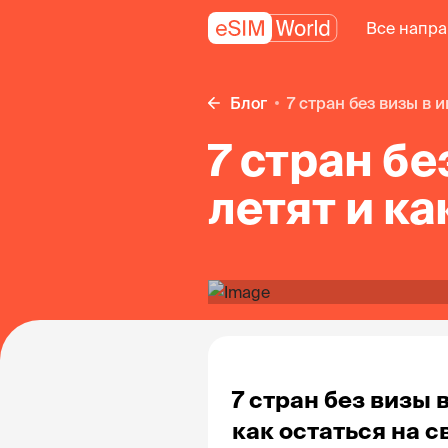
Все напр
Блог
7 стран без визы в и
7 стран бе
летят и ка
7 стран без визы в
как остаться на с