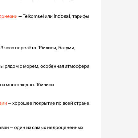
Indosat
ндонезии
 — Telkomsel или 
, тарифы 
3 часа перелёта. Тбилиси, Батуми, 
оры рядом с морем, особенная атмосфера 
о и многолюдно. Тбилиси 
узии
 — хорошее покрытие по всей стране.
реван — один из самых недооценённых 