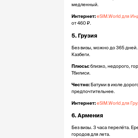
медленный.
Интернет:
eSIM.World для И
от 460 ₽.
5. Грузия 
Без визы, можно до 365 дней. 
Казбеги.
Плюсы:
 близко, недорого, г
Тбилиси.
Честно:
 Батуми в июле дорог
предпочтительнее.
Интернет:
eSIM.World для Гр
6. Армения 
Без визы. 3 часа перелёта. Е
городов для лета.