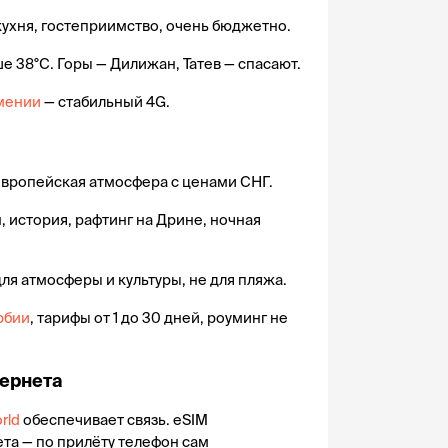
 кухня, гостеприимство, очень бюджетно.
ше 38°C. Горы — Дилижан, Татев — спасают.
рмении
 — стабильный 4G.
 европейская атмосфера с ценами СНГ.
 история, рафтинг на Дрине, ночная 
для атмосферы и культуры, не для пляжа.
рбии
, тарифы от 1 до 30 дней, роуминг не 
тернета
rld
 обеспечивает связь. eSIM 
та — по прилёту телефон сам 