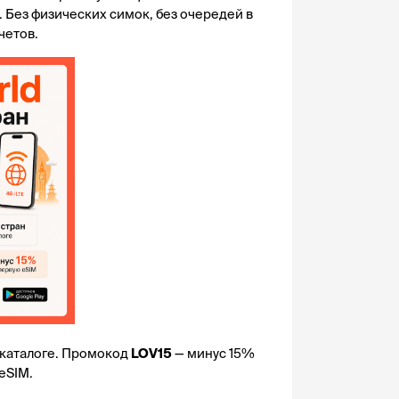
 Без физических симок, без очередей в 
четов.
 каталоге. Промокод 
LOV15
 — минус 15% 
eSIM.