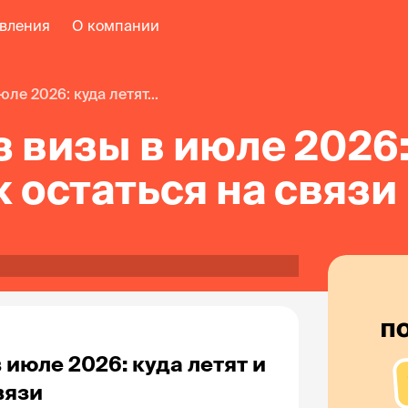
авления
О компании
юле 2026: куда летят...
з визы в июле 2026:
к остаться на связи
 июле 2026: куда летят и 
вязи