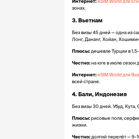
Интернет:
eSIM.World для Ег
зонах.
3. Вьетнам 
Без визы 45 дней — одна из с
Лонг, Дананг, Хойан, Хошимин
Плюсы:
 дешевле Турции в 1,5–
Честно:
 на юге в июле сезон
Интернет:
eSIM.World для Вь
всей стране.
4. Бали, Индонезия 
Без визы 30 дней. Убуд, Кута
Плюсы:
 рисовые поля, серфин
жизни.
Честно:
 долгий перелёт — 9–1