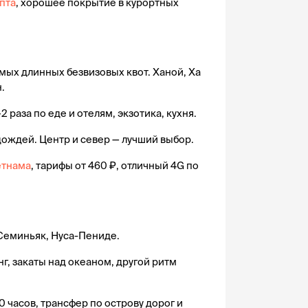
ипта
, хорошее покрытие в курортных 
амых длинных безвизовых квот. Ханой, Ха 
.
2 раза по еде и отелям, экзотика, кухня.
 дождей. Центр и север — лучший выбор.
етнама
, тарифы от 460 ₽, отличный 4G по 
, Семиньяк, Нуса-Пениде.
г, закаты над океаном, другой ритм 
0 часов, трансфер по острову дорог и 